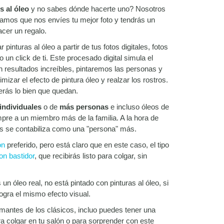
s al óleo
y no sabes dónde hacerte uno? Nosotros
amos que nos envíes tu mejor foto y tendrás un
acer un regalo.
pinturas al óleo a partir de tus fotos digitales, fotos
 un click de ti. Este procesado digital simula el
n resultados increíbles, pintaremos las personas y
izar el efecto de pintura óleo y realzar los rostros.
erás lo bien que quedan.
individuales
o de
más personas
e incluso óleos de
pre a un miembro más de la familia. A la hora de
s se contabiliza como una "persona" más.
ón
preferido, pero está claro que en este caso, el tipo
on bastidor
, que recibirás listo para colgar, sin
n óleo real, no está pintado con pinturas al óleo, si
logra el mismo efecto visual.
amantes de los clásicos, incluo puedes tener una
a colgar en tu salón o para sorprender con este