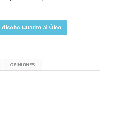
o Cuadro Óleo
n diseño Cuadro al Óleo
OPINIONES