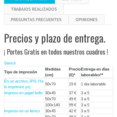
TRABAJOS REALIZADOS
PREGUNTAS FRECUENTES
OPINIONES
Precios y plazo de entrega.
¡ Portes Gratis en todos nuestros cuadros !
Stencil
Medidas
Precio
Entrega en días
Tipo de impresión
(cm)
(€)
*
laborables
**
En un archivo JPG (Ya
50x70
19 €
1 día laborable
lo imprimiré yo)
Impreso en papel brillo
30x45
37 €
3 a 5
50x70
49 €
3 a 5
100x140
99 €
3 a 5
Impreso en un lienzo
30x45
42 €
3 a 5
50x70
49 €
3 a 5