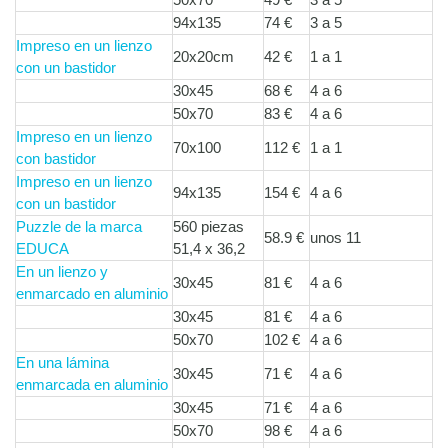
94x135
74 €
3 a 5
Impreso en un lienzo
20x20cm
42 €
1 a 1
con un bastidor
30x45
68 €
4 a 6
50x70
83 €
4 a 6
Impreso en un lienzo
70x100
112 €
1 a 1
con bastidor
Impreso en un lienzo
94x135
154 €
4 a 6
con un bastidor
Puzzle de la marca
560 piezas
58.9 €
unos 11
EDUCA
51,4 x 36,2
En un lienzo y
30x45
81 €
4 a 6
enmarcado en aluminio
30x45
81 €
4 a 6
50x70
102 €
4 a 6
En una lámina
30x45
71 €
4 a 6
enmarcada en aluminio
30x45
71 €
4 a 6
50x70
98 €
4 a 6