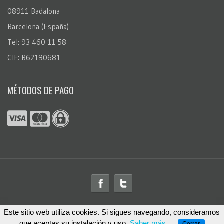
08911 Badalona
Barcelona (España)
Tel: 93 460 11 58
CIF: B62190681
MÉTODOS DE PAGO
Este sitio web utiliza cookies. Si sigues navegando, consideramos
© 2026
FotoRegalo.com
™. Todos los derechos reservados
que aceptas su instalación y uso
Saber más