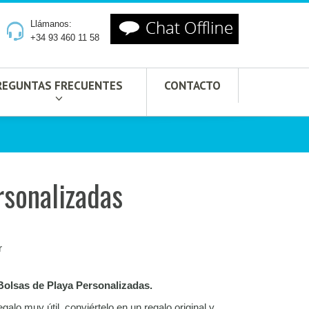
Llámanos:
+34 93 460 11 58
REGUNTAS FRECUENTES
CONTACTO
rsonalizadas
r
Bolsas de Playa Personalizadas.
alo muy útil, conviértelo en un regalo original y