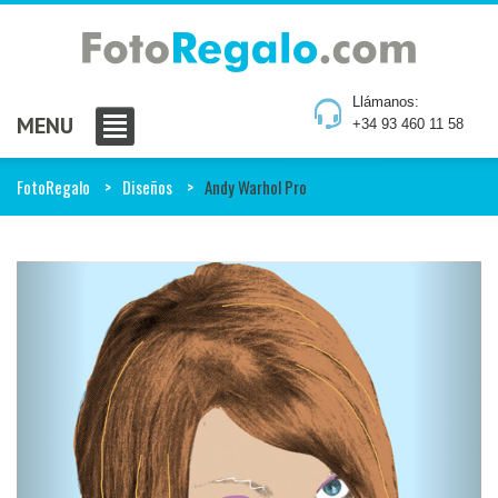
Llámanos:
MENU
+34 93 460 11 58
FotoRegalo
Diseños
Andy Warhol Pro