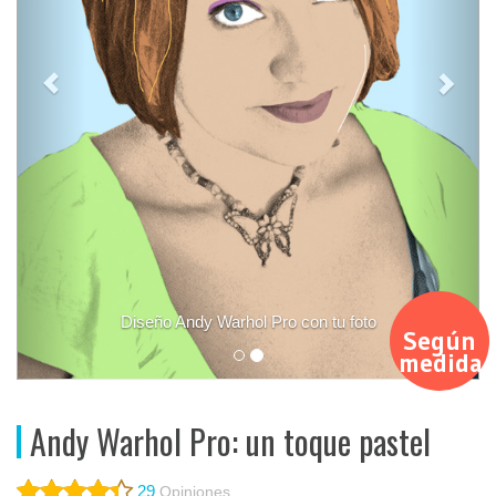
eño Andy Warhol Pro con tu foto
Detal
Según
medida
Andy Warhol Pro: un toque pastel
29
Opiniones