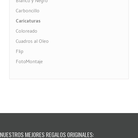
Blanco y Negro
Carboncillo
Caricaturas
Coloreado
Cuadros al Oleo
Flip
FotoMontaje
FotoTexto
Grabado Madera
MultiFotos
Pop Art Comic
Puntos
Restauración fotos
Stencil
NUESTROS MEJORES REGALOS ORIGINALES: