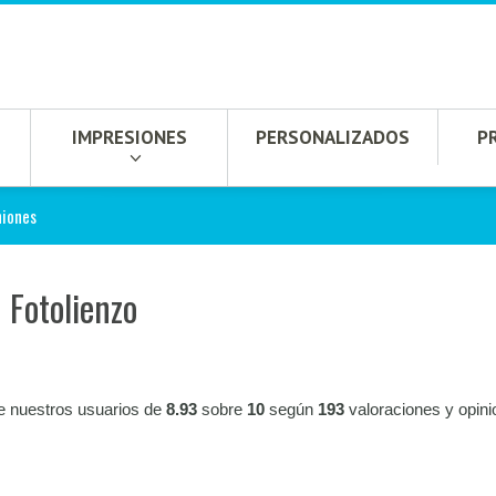
IMPRESIONES
PERSONALIZADOS
P
niones
 Fotolienzo
e nuestros usuarios de
8.93
sobre
10
según
193
valoraciones y opin