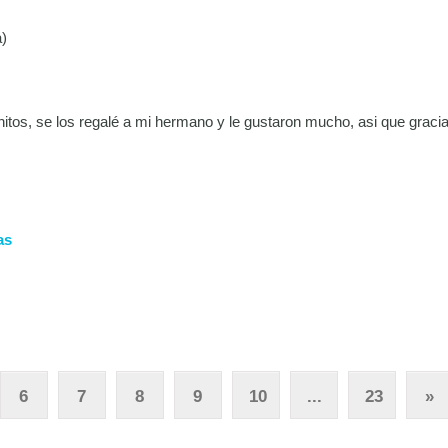
a)
tos, se los regalé a mi hermano y le gustaron mucho, asi que graci
as
6
7
8
9
10
...
23
»