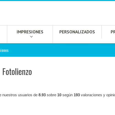
IMPRESIONES
PERSONALIZADOS
P
niones
 Fotolienzo
e nuestros usuarios de
8.93
sobre
10
según
193
valoraciones y opin