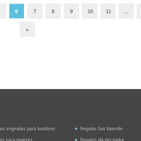
6
7
8
9
10
11
...
»
os originales para hombres
Regalos San Valentín
os para mujeres
Regalos día del padre