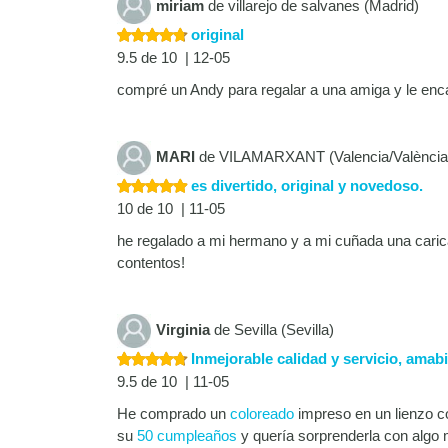
miriam
de villarejo de salvanes (Madrid)
original
9.5 de 10 | 12-05
compré un Andy para regalar a una amiga y le encant
MARI
de VILAMARXANT (Valencia/València
es divertido, original y novedoso.
10 de 10 | 11-05
he regalado a mi hermano y a mi cuñada una carica
contentos!
Virginia
de Sevilla (Sevilla)
Inmejorable calidad y servicio, amabil
9.5 de 10 | 11-05
He comprado un
coloreado
impreso en un lienzo co
su
50 cumpleaños
y quería sorprenderla con algo 