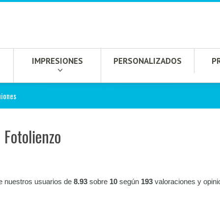
IMPRESIONES
PERSONALIZADOS
P
niones
 Fotolienzo
e nuestros usuarios de
8.93
sobre
10
según
193
valoraciones y opin