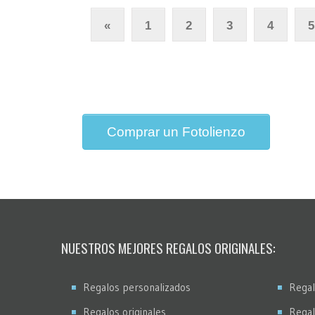
«
1
2
3
4
5
Comprar un Fotolienzo
NUESTROS MEJORES REGALOS ORIGINALES:
Regalos personalizados
Regal
Regalos originales
Regal