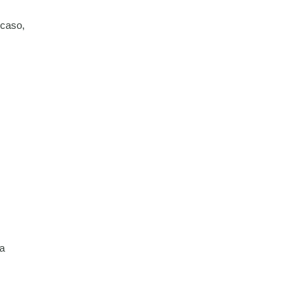
 caso,
 a