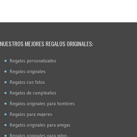
MultiFotos
Pop Art Comic
Puntos
Restauración fotos
Stencil
NUESTROS MEJORES REGALOS ORIGINALES:
Virados
Regalos personalizados
Regalos originales
Regalos con fotos
Regalos de cumpleaños
Regalos originales para hombres
Regalos para mujeres
Regalos originales para amigas
Regalos originales para niños