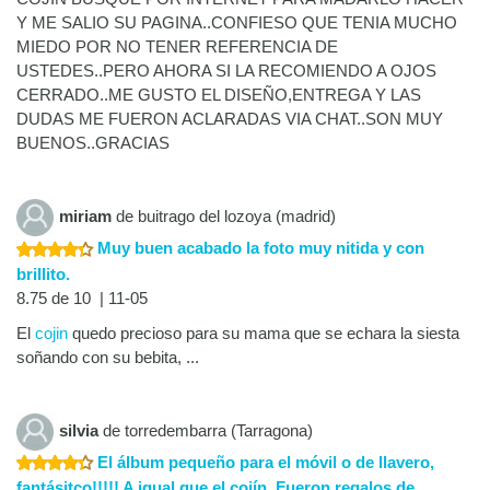
Y ME SALIO SU PAGINA..CONFIESO QUE TENIA MUCHO
MIEDO POR NO TENER REFERENCIA DE
USTEDES..PERO AHORA SI LA RECOMIENDO A OJOS
CERRADO..ME GUSTO EL DISEÑO,ENTREGA Y LAS
DUDAS ME FUERON ACLARADAS VIA CHAT..SON MUY
BUENOS..GRACIAS
miriam
de buitrago del lozoya (madrid)
Muy buen acabado la foto muy nitida y con
brillito.
8.75 de 10 | 11-05
El
cojin
quedo precioso para su mama que se echara la siesta
soñando con su bebita, ...
silvia
de torredembarra (Tarragona)
El álbum pequeño para el móvil o de llavero,
fantásitco!!!!! A igual que el cojín. Fueron regalos de