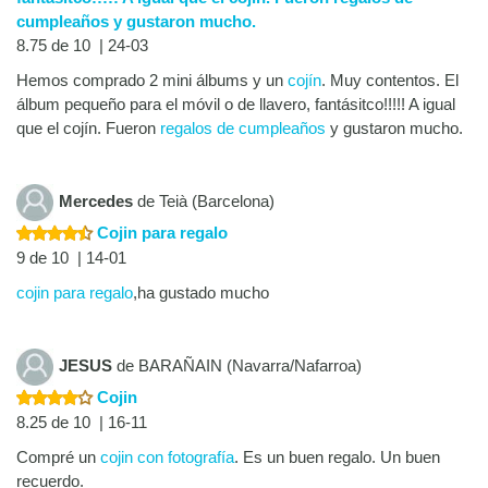
cumpleaños y gustaron mucho.
8.75 de 10 | 24-03
Hemos comprado 2 mini álbums y un
cojín
. Muy contentos. El
álbum pequeño para el móvil o de llavero, fantásitco!!!!! A igual
que el cojín. Fueron
regalos de cumpleaños
y gustaron mucho.
Mercedes
de Teià (Barcelona)
Cojin para regalo
9 de 10 | 14-01
cojin para regalo
,ha gustado mucho
JESUS
de BARAÑAIN (Navarra/Nafarroa)
Cojin
8.25 de 10 | 16-11
Compré un
cojin con fotografía
. Es un buen regalo. Un buen
recuerdo.