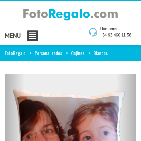
Llámanos:
MENU
+34 93 460 11 58
FotoRegalo
Personalizados
Cojines
Blancos