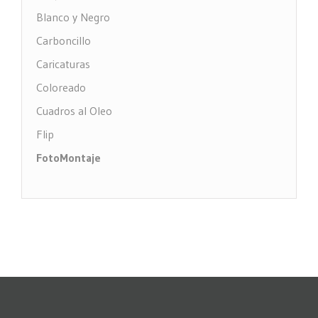
Blanco y Negro
Carboncillo
Caricaturas
Coloreado
Cuadros al Oleo
Flip
FotoMontaje
FotoTexto
Grabado Madera
MultiFotos
Pop Art Comic
Puntos
Restauración fotos