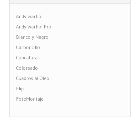
Andy Warhol
Andy Warhol Pro
Blanco y Negro
Carboncillo
Caricaturas
Coloreado
Cuadros al Oleo
Flip
FotoMontaje
FotoTexto
Grabado Madera
MultiFotos
Pop Art Comic