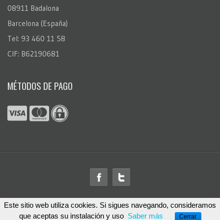
08911 Badalona
Barcelona (España)
Tel: 93 460 11 58
CIF: B62190681
MÉTODOS DE PAGO
Este sitio web utiliza cookies. Si sigues navegando, consideramos
© 2026
FotoRegalo.com
™. Todos los derechos reservados
que aceptas su instalación y uso
Saber más
Cerrar