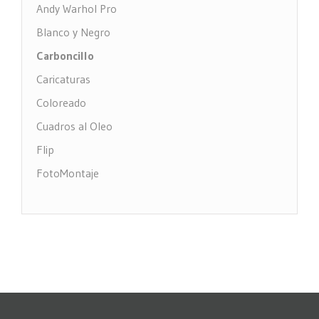
Andy Warhol Pro
Blanco y Negro
Carboncillo
Caricaturas
Coloreado
Cuadros al Oleo
Flip
FotoMontaje
FotoTexto
Grabado Madera
MultiFotos
Pop Art Comic
Puntos
Restauración fotos