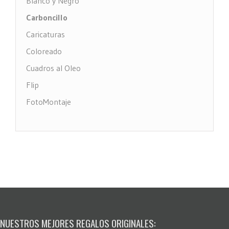
Blanco y Negro
Carboncillo
Caricaturas
Coloreado
Cuadros al Oleo
Flip
FotoMontaje
FotoTexto
Grabado Madera
MultiFotos
Pop Art Comic
Puntos
Restauración fotos
Stencil
NUESTROS MEJORES REGALOS ORIGINALES: