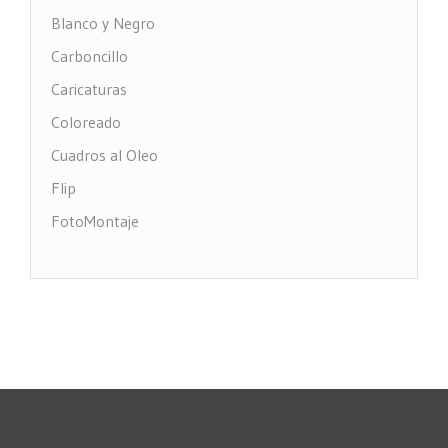
Blanco y Negro
Carboncillo
Caricaturas
Coloreado
Cuadros al Oleo
Flip
FotoMontaje
FotoTexto
Grabado Madera
MultiFotos
Pop Art Comic
Puntos
Restauración fotos