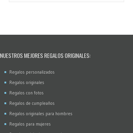
Grabado Madera
MultiFotos
Pop Art Comic
Puntos
Restauración fotos
Stencil
NUESTROS MEJORES REGALOS ORIGINALES:
Virados
Regalos personalizados
Regalos originales
Regalos con fotos
Regalos de cumpleaños
Regalos originales para hombres
Regalos para mujeres