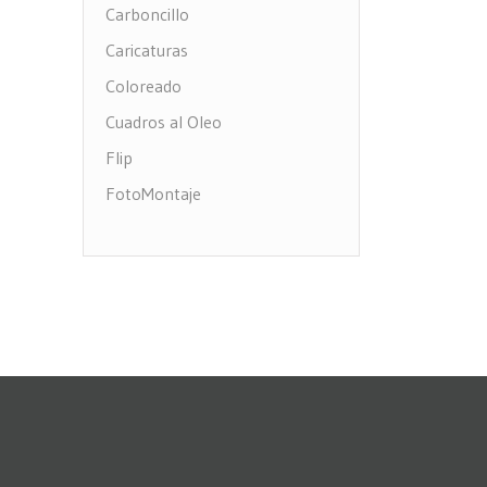
Carboncillo
Caricaturas
Coloreado
Cuadros al Oleo
Flip
FotoMontaje
FotoTexto
Grabado Madera
MultiFotos
Pop Art Comic
Puntos
Restauración fotos
Stencil
Virados