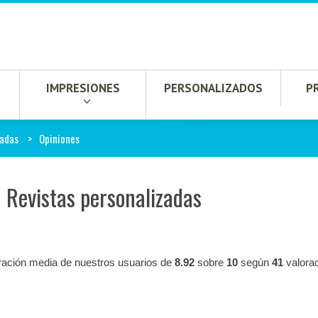
IMPRESIONES
PERSONALIZADOS
P
zadas
Opiniones
n Revistas personalizadas
ración media de nuestros usuarios de
8.92
sobre
10
según
41
valora