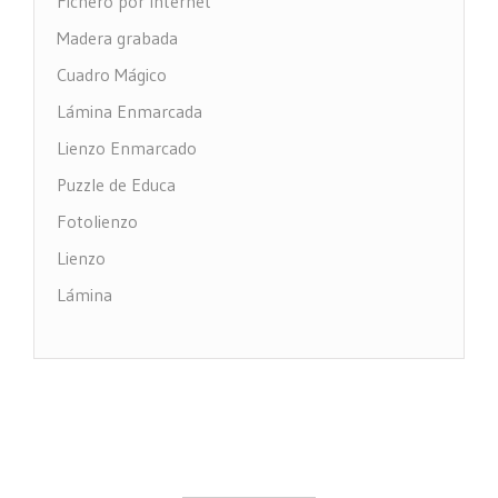
Fichero por Internet
Madera grabada
Cuadro Mágico
Lámina Enmarcada
Lienzo Enmarcado
Puzzle de Educa
Fotolienzo
Lienzo
Lámina
Impresión PVC