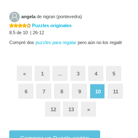
angela
de nigran (pontevedra)
Puzzles originales
8.5 de 10 | 26-12
Compré dos
puzzles para regalar
pero aún no los regalé
«
1
...
3
4
5
6
7
8
9
10
11
12
13
»