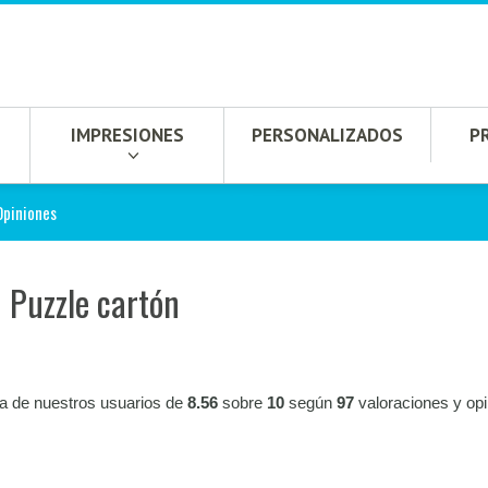
IMPRESIONES
PERSONALIZADOS
P
Opiniones
 Puzzle cartón
ia de nuestros usuarios de
8.56
sobre
10
según
97
valoraciones y op