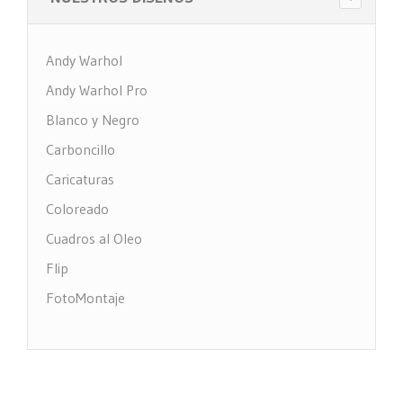
Andy Warhol
Andy Warhol Pro
Blanco y Negro
Carboncillo
Caricaturas
Coloreado
Cuadros al Oleo
Flip
FotoMontaje
FotoTexto
Grabado Madera
MultiFotos