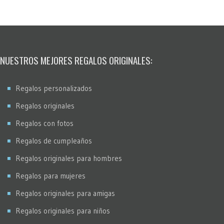
Pop Art Comic
Puntos
Restauración fotos
Stencil
NUESTROS MEJORES REGALOS ORIGINALES:
Virados
Regalos personalizados
Regalos originales
Regalos con fotos
Regalos de cumpleaños
Regalos originales para hombres
Regalos para mujeres
Regalos originales para amigas
Regalos originales para niños