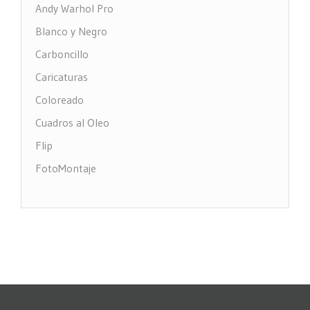
Andy Warhol Pro
Blanco y Negro
Carboncillo
Caricaturas
Coloreado
Cuadros al Oleo
Flip
FotoMontaje
FotoTexto
Grabado Madera
MultiFotos
Pop Art Comic
Puntos
Restauración fotos