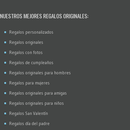
Restauración fotos
Stencil
NUESTROS MEJORES REGALOS ORIGINALES:
Virados
Regalos personalizados
Regalos originales
Regalos con fotos
Regalos de cumpleaños
Regalos originales para hombres
Regalos para mujeres
Regalos originales para amigas
Regalos originales para niños
Regalos San Valentín
Regalos día del padre