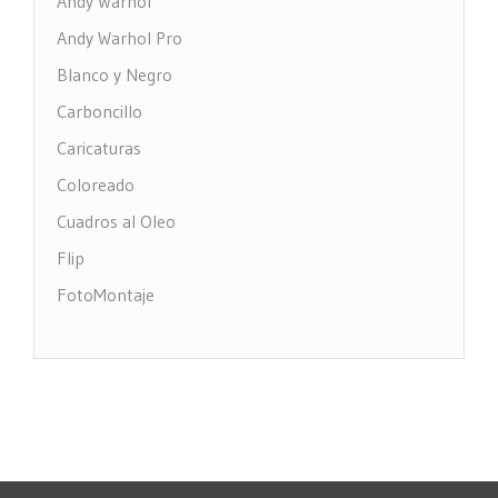
Andy Warhol
Andy Warhol Pro
Blanco y Negro
Carboncillo
Caricaturas
Coloreado
Cuadros al Oleo
Flip
FotoMontaje
FotoTexto
Grabado Madera
MultiFotos
Pop Art Comic
Puntos