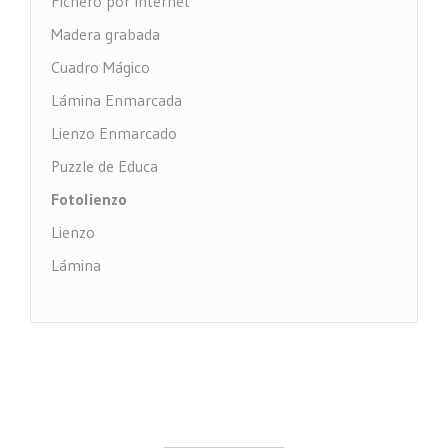
Fichero por Internet
Madera grabada
Cuadro Mágico
Lámina Enmarcada
Lienzo Enmarcado
Puzzle de Educa
Fotolienzo
Lienzo
Lámina
Impresión PVC