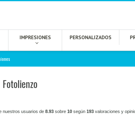
IMPRESIONES
PERSONALIZADOS
P
niones
 Fotolienzo
e nuestros usuarios de
8.93
sobre
10
según
193
valoraciones y opin