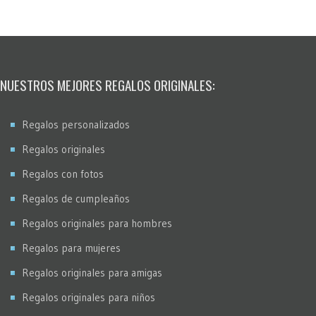
Pop Art Comic
Puntos
Restauración fotos
Stencil
NUESTROS MEJORES REGALOS ORIGINALES:
Virados
Regalos personalizados
Regalos originales
Regalos con fotos
Regalos de cumpleaños
Regalos originales para hombres
Regalos para mujeres
Regalos originales para amigas
Regalos originales para niños