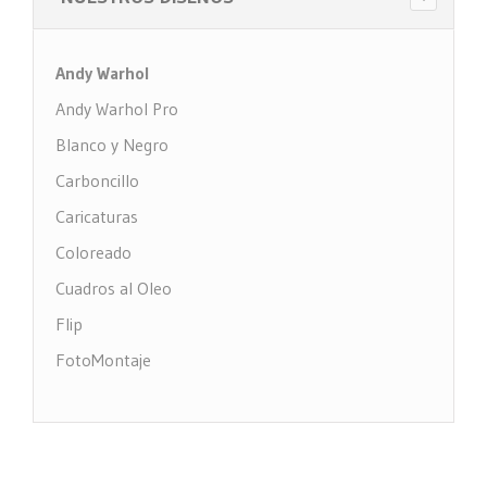
Andy Warhol
Andy Warhol Pro
Blanco y Negro
Carboncillo
Caricaturas
Coloreado
Cuadros al Oleo
Flip
FotoMontaje
FotoTexto
Grabado Madera
MultiFotos