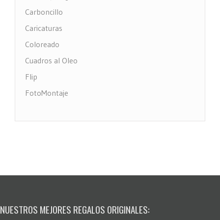
Carboncillo
Caricaturas
Coloreado
Cuadros al Oleo
Flip
FotoMontaje
FotoTexto
Grabado Madera
MultiFotos
Pop Art Comic
Puntos
Restauración fotos
Stencil
NUESTROS MEJORES REGALOS ORIGINALES: