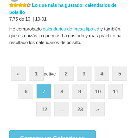
Lo que más ha gustado: calendarios de
bolsillo
7.75 de 10 | 10-01
He comprobado
calendarios de mesa tipo cd
y también,
que es quizás lo que más ha gustado y mas práctico ha
resultado los calendarios de bolsillo.
«
1
2
3
4
5
active
6
7
8
9
10
11
12
...
23
»