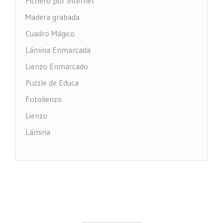
Fichero por Internet
Madera grabada
Cuadro Mágico
Lámina Enmarcada
Lienzo Enmarcado
Puzzle de Educa
Fotolienzo
Lienzo
Lámina
Impresión PVC