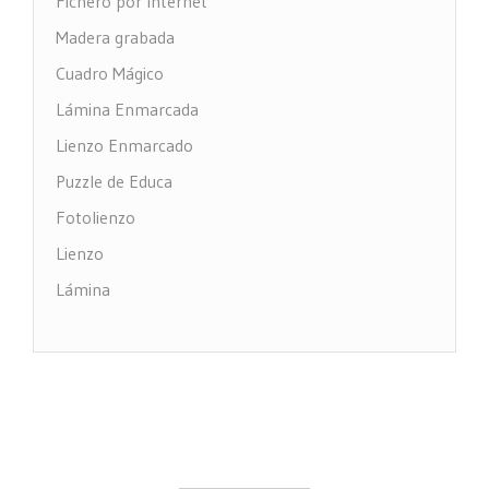
Fichero por Internet
Madera grabada
Cuadro Mágico
Lámina Enmarcada
Lienzo Enmarcado
Puzzle de Educa
Fotolienzo
Lienzo
Lámina
Impresión PVC