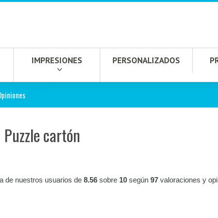
IMPRESIONES
PERSONALIZADOS
P
Opiniones
 Puzzle cartón
ia de nuestros usuarios de
8.56
sobre
10
según
97
valoraciones y op