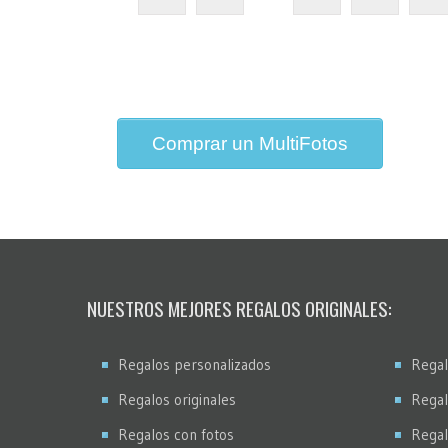
Comprar un MultiFotos
NUESTROS MEJORES REGALOS ORIGINALES:
Regalos personalizados
Regal
Regalos originales
Regal
Regalos con fotos
Regal