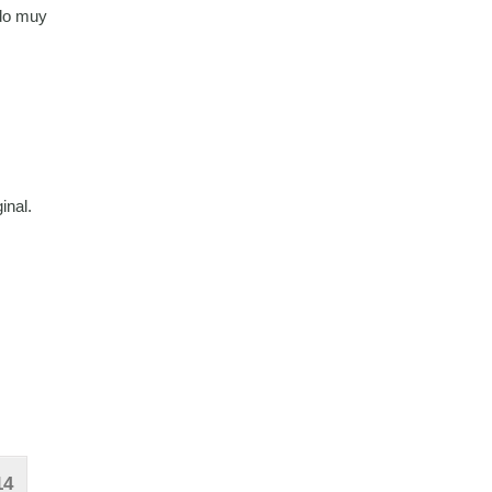
ado muy
inal.
14