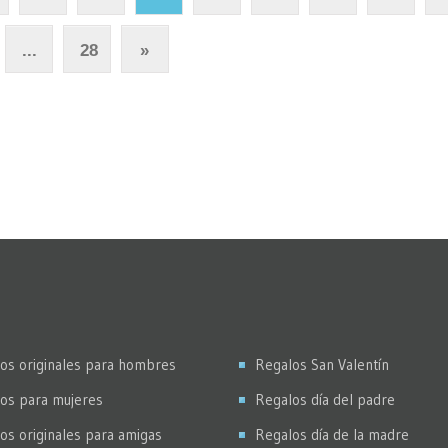
...
28
»
os originales para hombres
Regalos San Valentín
os para mujeres
Regalos día del padre
os originales para amigas
Regalos día de la madre