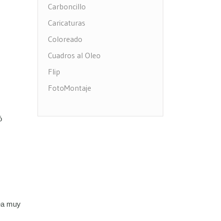
Carboncillo
Caricaturas
Coloreado
Cuadros al Oleo
Flip
FotoMontaje
FotoTexto
ó
Grabado Madera
MultiFotos
Pop Art Comic
Puntos
Restauración fotos
Stencil
dea muy
Virados