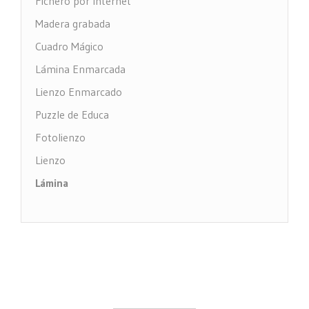
Fichero por Internet
Madera grabada
Cuadro Mágico
Lámina Enmarcada
Lienzo Enmarcado
Puzzle de Educa
Fotolienzo
Lienzo
Lámina
Impresión PVC